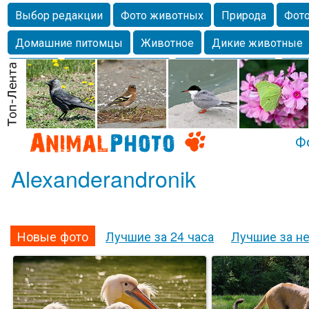
Выбор редакции
Фото животных
Природа
Фото
Домашние питомцы
Животное
Дикие животные
Собаки
Alexanderandronik
Млекопитающие
Кра
Морда
Собачка
Осень
Портрет
Домашние л
Насекомое
Коты
Lebert
Дикие птицы
Утка
Ф
Alexanderandronik
Новые фото
Лучшие за 24 часа
Лучшие за н