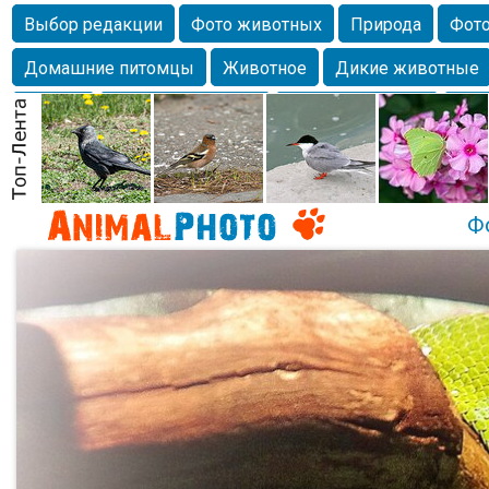
Выбор редакции
Фото животных
Природа
Фото
Домашние питомцы
Животное
Дикие животные
Собаки
Alexanderandronik
Млекопитающие
Кра
Морда
Собачка
Осень
Портрет
Домашние л
Насекомое
Коты
Lebert
Дикие птицы
Утка
Ф