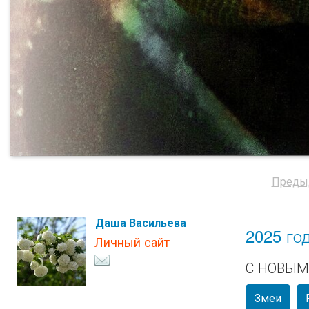
Преды
Даша Васильева
2025 го
Личный сайт
С НОВЫМ
Змеи