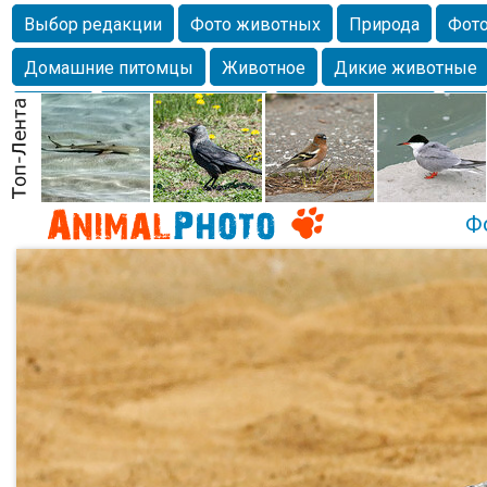
Выбор редакции
Фото животных
Природа
Фото
Домашние питомцы
Животное
Дикие животные
Собаки
Alexanderandronik
Млекопитающие
Кра
Морда
Собачка
Осень
Портрет
Домашние л
Насекомое
Коты
Lebert
Дикие птицы
Утка
Ф