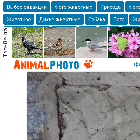
Выбор редакции
Фото животных
Природа
Фото
Животное
Дикие животные
Собака
Лето
Жи
Млекопитающие
Красота
Фото
Озеро
Глаза
любимцы
Волгоград
Лебедь
Город
Бабочка
Спаниель
Ф