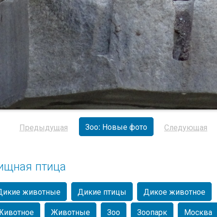
Зоо: Новые фото
Предыдущая
Следующая
ищная птица
Дикие животные
Дикие птицы
Дикое животное
Животное
Животные
Зоо
Зоопарк
Москва