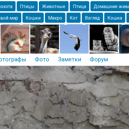
охота
Птицы
Животные
Птица
Домашние жив
вой мир
Кошки
Макро
Кот
Взгляд
Кошка
Крым
Весна
Москва
Парк
Белка
Зима
Чайка
Лес
Утки
Николаев
Насекомое
Коты
отографы
Фото
Заметки
Форум