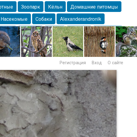
отные
Зоопарк
Кёльн
Домашние питомцы
Насекомые
Собаки
Alexanderandronik
Морда
Собачка
Осень
Портрет
Домашние
Lebert
Дикие птицы
Утка
Самара
Лебеди
Регистрация
Вход
О сайте