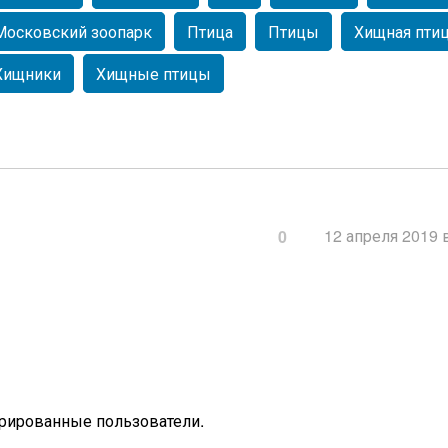
Московский зоопарк
Птица
Птицы
Хищная пти
Хищники
Хищные птицы
12 апреля 2019 
0
трированные пользователи.