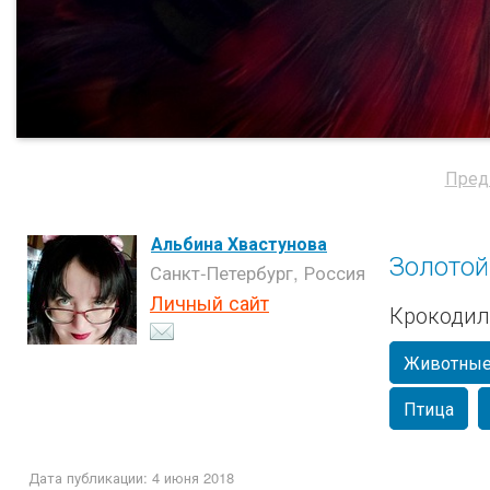
Пред
Альбина Хвастунова
Золотой
Санкт-Петербург, Россия
Личный сайт
Крокодил
Животны
Птица
Дата публикации: 4 июня 2018