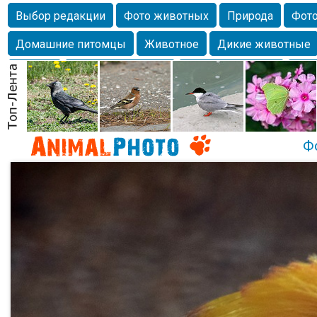
Выбор редакции
Фото животных
Природа
Фото
Домашние питомцы
Животное
Дикие животные
Собаки
Alexanderandronik
Млекопитающие
Кра
Морда
Собачка
Осень
Портрет
Домашние л
Насекомое
Коты
Lebert
Дикие птицы
Утка
Ф