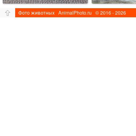
Фото животных AnimalPhoto.ru © 2016 - 2026