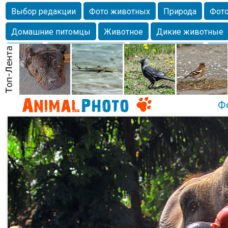
Выбор редакции
Фото животных
Природа
Фото
Домашние питомцы
Животное
Дикие животные
Собаки
Alexanderandronik
Млекопитающие
Кра
Морда
Собачка
Осень
Портрет
Домашние л
Насекомое
Коты
Lebert
Дикие птицы
Утка
Ф