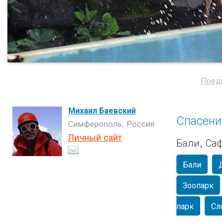
Пред
Михаил Баевский
Спасени
Симферополь, Россия
Личный сайт
Бали, Са
Бали
Зоопарк
парк
Сл