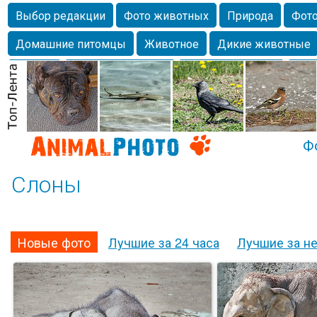
Выбор редакции
Фото животных
Природа
Фото
Домашние питомцы
Животное
Дикие животные
Собаки
Alexanderandronik
Млекопитающие
Кра
Морда
Собачка
Осень
Портрет
Домашние л
Насекомое
Коты
Lebert
Дикие птицы
Утка
Ф
Слоны
Новые фото
Лучшие за 24 часа
Лучшие за н