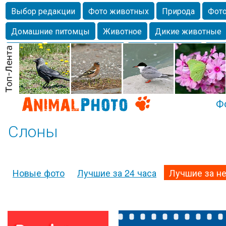
Выбор редакции
Фото животных
Природа
Фото
Домашние питомцы
Животное
Дикие животные
Собаки
Alexanderandronik
Млекопитающие
Кра
Морда
Собачка
Осень
Портрет
Домашние л
Насекомое
Коты
Lebert
Дикие птицы
Утка
Ф
Слоны
Новые фото
Лучшие за 24 часа
Лучшие за н