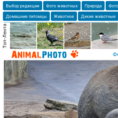
Выбор редакции
Фото животных
Природа
Фото
Домашние питомцы
Животное
Дикие животные
Собаки
Alexanderandronik
Млекопитающие
Кра
Морда
Собачка
Осень
Портрет
Домашние л
Насекомое
Коты
Lebert
Дикие птицы
Утка
Ф