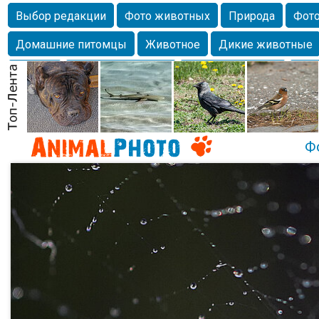
Выбор редакции
Фото животных
Природа
Фото
Домашние питомцы
Животное
Дикие животные
Собаки
Alexanderandronik
Млекопитающие
Кра
Морда
Собачка
Осень
Портрет
Домашние л
Насекомое
Коты
Lebert
Дикие птицы
Утка
Ф