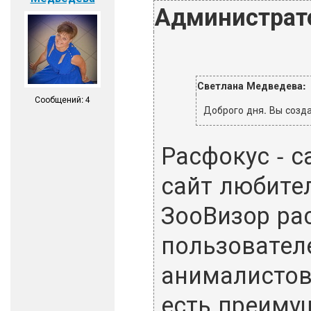
Администрат
Светлана Медведева:
Сообщений: 4
Доброго дня. Вы созда
Расфокус - с
сайт любител
ЗооВизор ра
пользователе
анималистов
есть преиму