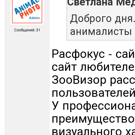
Светлана Ме
Доброго дня.
анималисты 
Сообщений: 31
Расфокус - са
сайт любителе
ЗооВизор расс
пользователей
У профессиона
преимущество,
визуального х