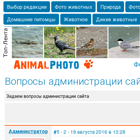
Выбор редакции
Фото животных
Природа
Фото
Домашние питомцы
Животное
Дикие животные
Собаки
Alexanderandronik
Млекопитающие
Кра
Морда
Собачка
Осень
Портрет
Домашние л
Насекомое
Коты
Lebert
Дикие птицы
Утка
Ф
Вопросы администрации са
Задаем вопросы администрации сайта
Администратор
#1
- 2 - 19 августа 2016 в 13:28