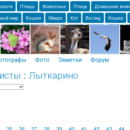
охота
Птицы
Животные
Птица
Домашние жив
вой мир
Кошки
Макро
Кот
Взгляд
Кошка
Крым
Москва
Весна
Парк
Белка
Зима
Чайка
Лес
Утки
Николаев
Насекомое
Коты
отографы
Фото
Заметки
Форум
исты : Лыткарино
35
36
37
38
39
40
41
42
43
44