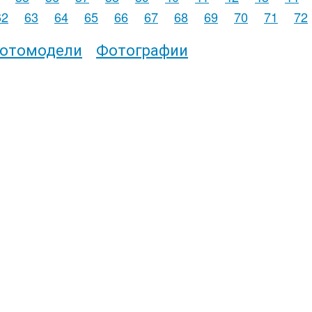
62
63
64
65
66
67
68
69
70
71
72
отомодели
Фотографии