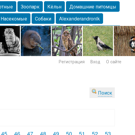
отные
Зоопарк
Кёльн
Домашние питомцы
Насекомые
Собаки
Alexanderandronik
Морда
Собачка
Осень
Портрет
Домашние
Lebert
Дикие птицы
Утка
Самара
Лебеди
Регистрация
Вход
О сайте
Поиск
45
46
47
48
49
50
51
52
53