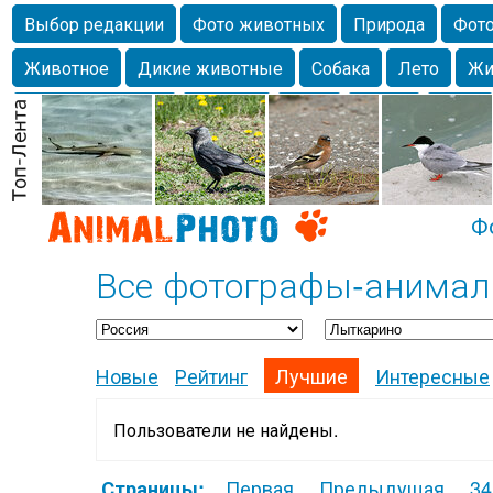
Выбор редакции
Фото животных
Природа
Фото
Животное
Дикие животные
Собака
Лето
Жи
Млекопитающие
Красота
Фото
Озеро
Глаза
любимцы
Волгоград
Лебедь
Город
Бабочка
Спаниель
Ф
Все фотографы-анимал
Новые
Рейтинг
Лучшие
Интересные
Пользователи не найдены.
Первая
Предыдущая
34
Страницы: