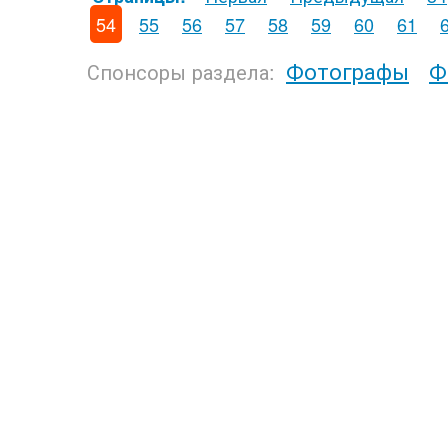
54
55
56
57
58
59
60
61
Фотографы
Ф
Спонсоры раздела: