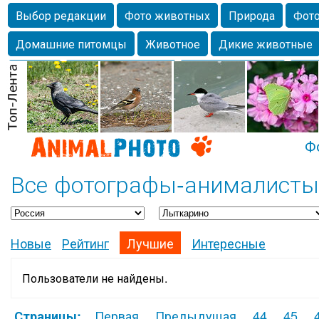
Выбор редакции
Фото животных
Природа
Фото
Домашние питомцы
Животное
Дикие животные
Собаки
Alexanderandronik
Млекопитающие
Кра
Морда
Собачка
Осень
Портрет
Домашние л
Насекомое
Коты
Lebert
Дикие птицы
Утка
Ф
Все фотографы-анималисты
Новые
Рейтинг
Лучшие
Интересные
Пользователи не найдены.
Первая
Предыдущая
44
45
Страницы: