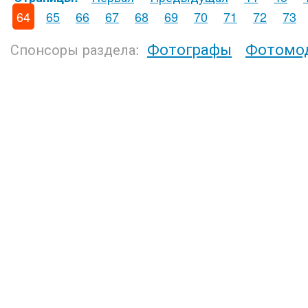
64
65
66
67
68
69
70
71
72
73
Фотографы
Фотомо
Спонсоры раздела: