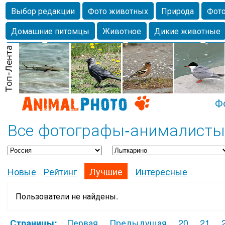
Выбор редакции
Фото животных
Природа
Фото
Домашние питомцы
Животное
Дикие животные
Собаки
Alexanderandronik
Млекопитающие
Кра
Морда
Собачка
Осень
Портрет
Домашние л
Насекомое
Коты
Lebert
Дикие птицы
Утка
Ф
Все фотографы-анималисты
Новые
Рейтинг
Лучшие
Интересные
Пользователи не найдены.
Первая
Предыдущая
20
21
Страницы: