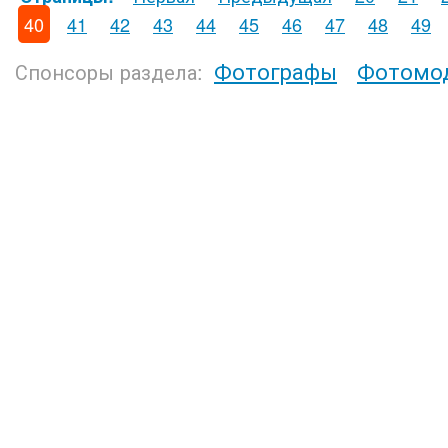
40
41
42
43
44
45
46
47
48
49
Фотографы
Фотомо
Спонсоры раздела: