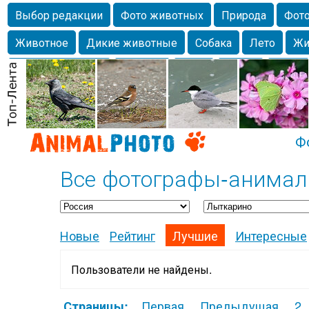
Выбор редакции
Фото животных
Природа
Фото
Животное
Дикие животные
Собака
Лето
Жи
Млекопитающие
Красота
Фото
Озеро
Глаза
любимцы
Волгоград
Лебедь
Город
Бабочка
Спаниель
Ф
Все фотографы-анимал
Новые
Рейтинг
Лучшие
Интересные
Пользователи не найдены.
Первая
Предыдущая
2
Страницы: