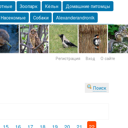
отные
Зоопарк
Кёльн
Домашние питомцы
Насекомые
Собаки
Alexanderandronik
Морда
Собачка
Осень
Портрет
Домашние
Lebert
Дикие птицы
Утка
Самара
Лебеди
Регистрация
Вход
О сайте
Поиск
15
16
17
18
19
20
21
22