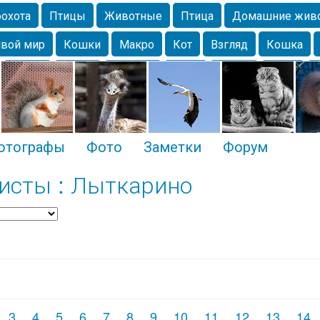
охота
Птицы
Животные
Птица
Домашние жив
вой мир
Кошки
Макро
Кот
Взгляд
Кошка
Крым
Весна
Москва
Парк
Белка
Зима
Чайка
Лес
Утки
Николаев
Насекомое
Коты
отографы
Фото
Заметки
Форум
исты : Лыткарино
3
4
5
6
7
8
9
10
11
12
13
14