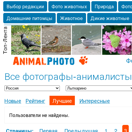
Выбор редакции
Фото животных
Природа
Фото
Домашние питомцы
Животное
Дикие животные
Собаки
Alexanderandronik
Млекопитающие
Кра
Морда
Собачка
Осень
Портрет
Домашние л
Насекомое
Коты
Lebert
Дикие птицы
Утка
Ф
Все фотографы-анималисты
Новые
Рейтинг
Лучшие
Интересные
Пользователи не найдены.
Первая
Предыдущая
1
2
3
Страницы: