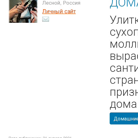
ДОМ
Лесной, Россия
Личный сайт
Улит
сухо
молл
выра
сант
стра
приз
дома
Домашние
Дата публикации: 21 января 2021