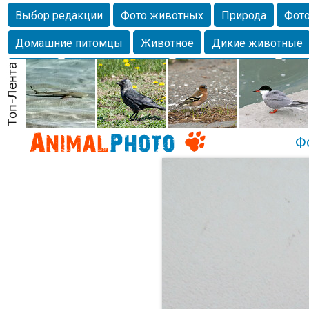
Выбор редакции
Фото животных
Природа
Фото
Домашние питомцы
Животное
Дикие животные
Собаки
Alexanderandronik
Млекопитающие
Кра
Морда
Собачка
Осень
Портрет
Домашние л
Насекомое
Коты
Lebert
Дикие птицы
Утка
Ф