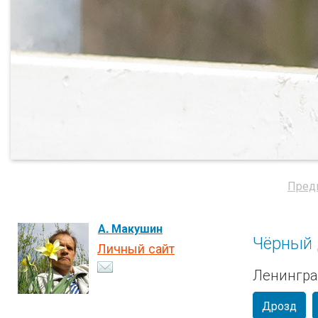
Пред
А. Макушин
Чёрный
Личный сайт
Ленингра
Дрозд