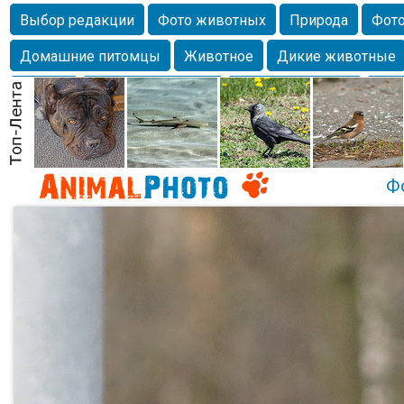
Выбор редакции
Фото животных
Природа
Фото
Домашние питомцы
Животное
Дикие животные
Собаки
Alexanderandronik
Млекопитающие
Кра
Морда
Собачка
Осень
Портрет
Домашние л
Насекомое
Коты
Lebert
Дикие птицы
Утка
Ф