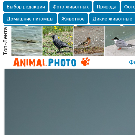
Выбор редакции
Фото животных
Природа
Фото
Домашние питомцы
Животное
Дикие животные
Собаки
Alexanderandronik
Млекопитающие
Кра
Морда
Собачка
Осень
Портрет
Домашние л
Насекомое
Коты
Lebert
Дикие птицы
Утка
Ф