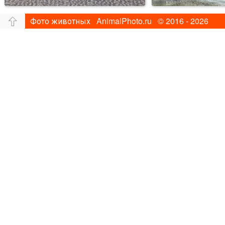
Фото животных AnimalPhoto.ru © 2016 - 2026