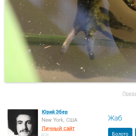
Пред
Юрий Эбер
Жаб
New York, США
Личный сайт
Болото