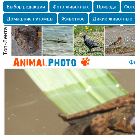
Выбор редакции
Фото животных
Природа
Фото
Домашние питомцы
Животное
Дикие животные
Собаки
Alexanderandronik
Млекопитающие
Кра
Морда
Собачка
Осень
Портрет
Домашние л
Насекомое
Коты
Lebert
Дикие птицы
Утка
Ф