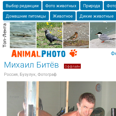
Выбор редакции
Фото животных
Природа
Фото
Домашние питомцы
Животное
Дикие животные
Собаки
Alexanderandronik
Млекопитающие
Кра
Морда
Собачка
Осень
Портрет
Домашние л
Насекомое
Коты
Lebert
Дикие птицы
Утка
Ф
Михаил Битёв
Оффлайн
Россия, Бузулук, Фотограф