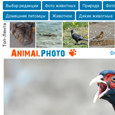
Выбор редакции
Фото животных
Природа
Фото
Домашние питомцы
Животное
Дикие животные
Собаки
Alexanderandronik
Млекопитающие
Кра
Морда
Собачка
Осень
Портрет
Домашние л
Насекомое
Коты
Lebert
Дикие птицы
Утка
Ф