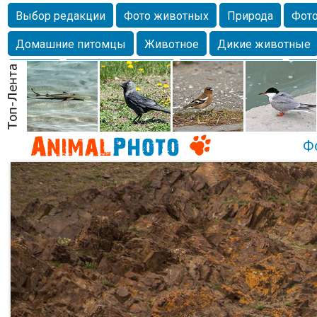
Выбор редакции
Фото животных
Природа
Фото
Домашние питомцы
Животное
Дикие животные
Собаки
Alexanderandronik
Млекопитающие
Кра
Морда
Собачка
Осень
Портрет
Домашние л
Насекомое
Коты
Lebert
Дикие птицы
Утка
Ф