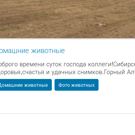
омашние животные
оброго времени суток господа коллеги!Сибирс
доровья,счастья и удачных снимков.Горный Ал
Домашние животные
Фото животных