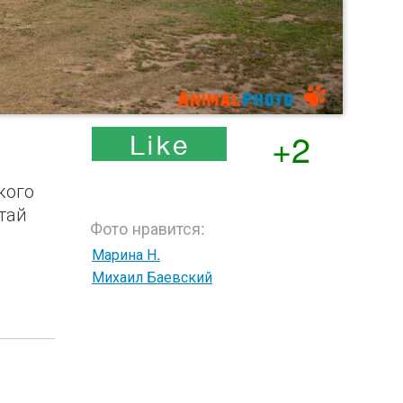
+2
кого
тай
Фото нравится:
Марина Н.
Михаил Баевский