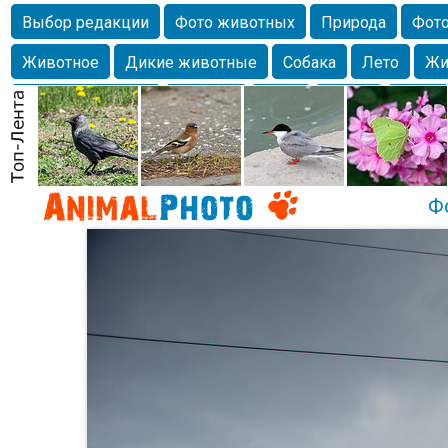
Выбор редакции
Фото животных
Природа
Фото
Животное
Дикие животные
Собака
Лето
Жи
Млекопитающие
Красота
Фото
Озеро
Глаза
любимцы
Волгоград
Лебедь
Город
Бабочка
Спаниель
Ф