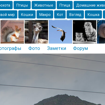
охота
Птицы
Животные
Птица
Домашние жив
вой мир
Кошки
Макро
Кот
Взгляд
Кошка
Крым
Весна
Москва
Парк
Белка
Зима
Чайка
Лес
Утки
Николаев
Насекомое
Коты
отографы
Фото
Заметки
Форум