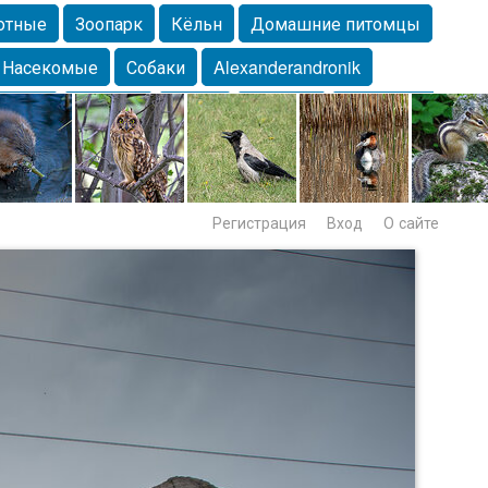
отные
Зоопарк
Кёльн
Домашние питомцы
Насекомые
Собаки
Alexanderandronik
Морда
Собачка
Осень
Портрет
Домашние
Lebert
Дикие птицы
Утка
Самара
Лебеди
Регистрация
Вход
О сайте