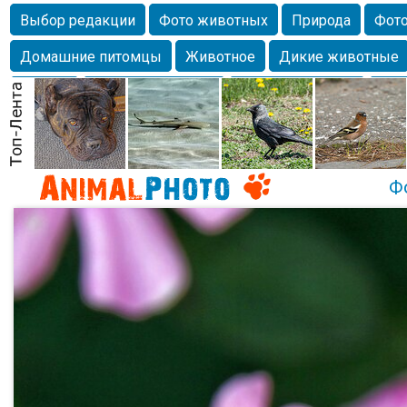
Выбор редакции
Фото животных
Природа
Фото
Домашние питомцы
Животное
Дикие животные
Собаки
Alexanderandronik
Млекопитающие
Кра
Морда
Собачка
Осень
Портрет
Домашние л
Насекомое
Коты
Lebert
Дикие птицы
Утка
Ф