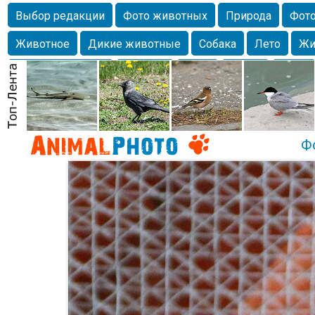
Выбор редакции
Фото животных
Природа
Фото
Животное
Дикие животные
Собака
Лето
Жи
Млекопитающие
Красота
Фото
Озеро
Глаза
любимцы
Волгоград
Лебедь
Город
Бабочка
Спаниель
Ф