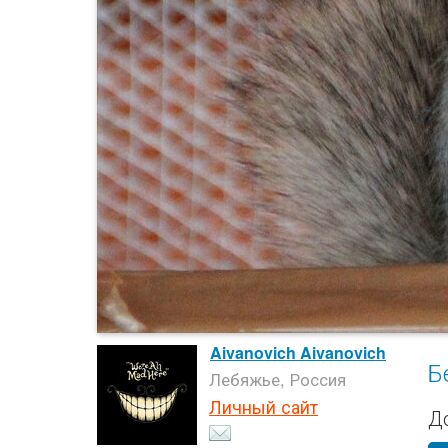
Aivanovich Aivanovich
Б
Лебяжье, Россия
Личный сайт
Д