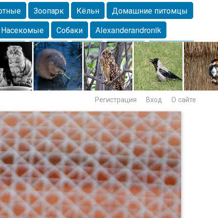
отные
Зоопарк
Кёльн
Домашние питомцы
Насекомые
Собаки
Alexanderandronik
Морда
Собачка
Осень
Портрет
Домашние
Lebert
Дикие птицы
Утка
Самара
Лебеди
Регистрация
Вход
О сайте