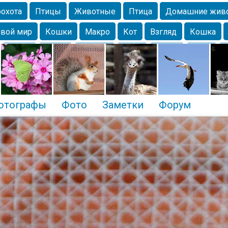
охота
Птицы
Животные
Птица
Домашние жив
вой мир
Кошки
Макро
Кот
Взгляд
Кошка
Крым
Весна
Москва
Парк
Белка
Зима
Чайка
Лес
Утки
Николаев
Насекомое
Коты
отографы
Фото
Заметки
Форум