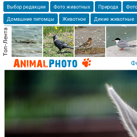
Выбор редакции
Фото животных
Природа
Фото
Домашние питомцы
Животное
Дикие животные
Собаки
Alexanderandronik
Млекопитающие
Кра
Морда
Собачка
Осень
Портрет
Домашние л
Насекомое
Коты
Lebert
Дикие птицы
Утка
Ф