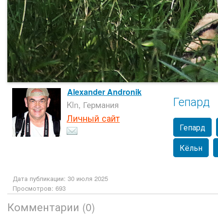
Alexander Andronik
Гепард
Kln, Германия
Личный сайт
Гепард
Кёльн
Дата публикации: 30 июля 2025
Просмотров: 693
Комментарии (0)