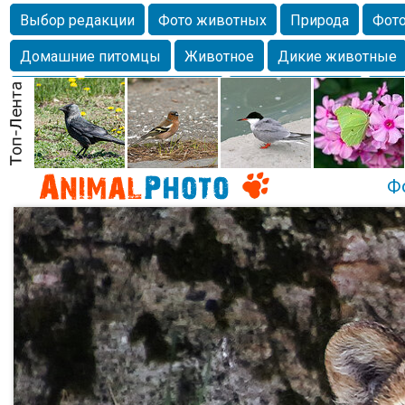
Выбор редакции
Фото животных
Природа
Фото
Домашние питомцы
Животное
Дикие животные
Собаки
Alexanderandronik
Млекопитающие
Кра
Морда
Собачка
Осень
Портрет
Домашние л
Насекомое
Коты
Lebert
Дикие птицы
Утка
Ф