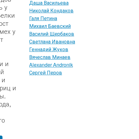
Даша Васильева
ь у
Николай Кондаков
Белки
Галя Петина
ост
Михаил Баевский
мех у
Василий Щербаков
т
Светлана Ивановна
Геннадий Жуков
Вячеслав Минаев
и и
Alexander Andronik
ой
Сергей Перов
 и
риц и
ы.
ода,
го