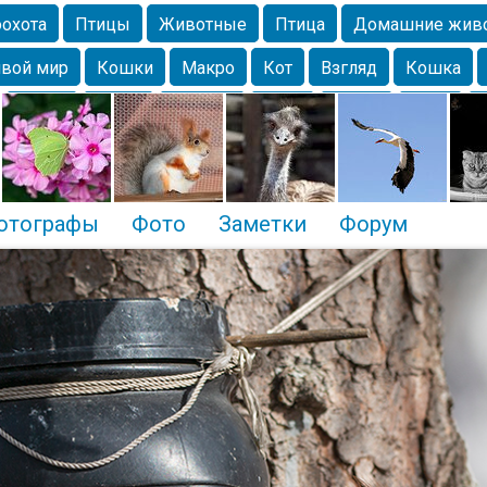
охота
Птицы
Животные
Птица
Домашние жив
вой мир
Кошки
Макро
Кот
Взгляд
Кошка
Крым
Весна
Москва
Парк
Белка
Зима
Чайка
Лес
Утки
Николаев
Насекомое
Коты
отографы
Фото
Заметки
Форум