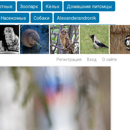
отные
Зоопарк
Кёльн
Домашние питомцы
Насекомые
Собаки
Alexanderandronik
Морда
Собачка
Осень
Портрет
Домашние
Lebert
Дикие птицы
Утка
Самара
Лебеди
Регистрация
Вход
О сайте