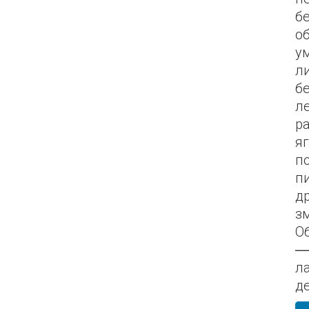
б
о
у
л
б
л
р
я
п
п
д
з
О
—
л
де