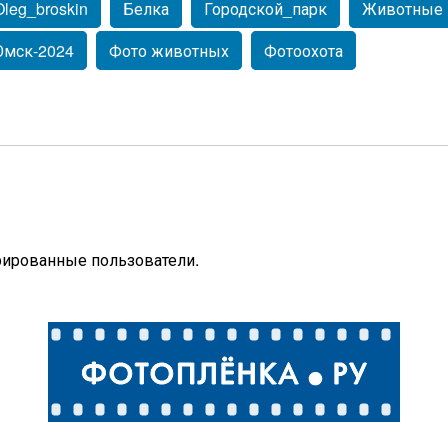
Oleg_broskin
Белка
Городской_парк
Животные
Омск-2024
Фото животных
Фотоохота
рированные пользователи.