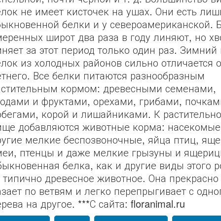
елок не имеет кисточек на ушах. Они есть лиш
быкновенной белки и у североамериканской. 
меренных широт два раза в году линяют, но хв
иняет за этот период только один раз. Зимний 
елок из холодных районов сильно отличается о
етнего. Все белки питаются разнообразным
астительным кормом: древесными семенами,
годами и фруктами, орехами, грибами, почкам
обегами, корой и лишайниками. К растительн
ище добавляются животные корма: насекомые
ругие мелкие беспозвоночные, яйца птиц, яще
меи, птенцы и даже мелкие грызуны и ящериц
быкновенная белка, как и другие виды этого р
 типично древесное животное. Она прекрасно
азает по ветвям и легко перепрыгивает с одно
рева на другое. ***С сайта: floranimal.ru