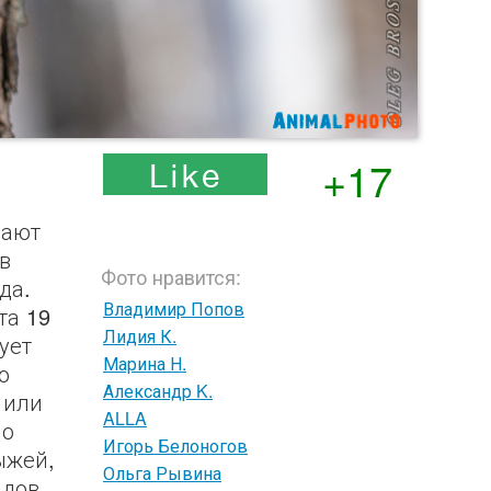
+17
нают
в
Фото нравится:
да.
Владимир Попов
та 19
Лидия К.
ует
Марина Н.
о
Александр K.
 или
ALLA
но
Игорь Белоногов
ыжей,
Ольга Рывина
идов