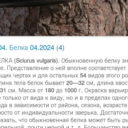
04. Белка 04.2024 (4)
ЕЛКА (Sciurus vulgaris). Обыкновенную белку з
се. Представление о ней вполне соответствует 
бщих чертах и для остальных 54 видов этого ро
лина тела белок бывает 20—32 см, длина хвос
31 см. Масса от 180 до 1000 г. Окраска варьир
 только от вида к виду, но и в пределах одног
ида в зависимости от района, сезона, возраста
росто от индивидуальности зверька. Достаточ
казать, что обыкновенная белка может быть р
епельной, почти черной и т. д. Большинство в