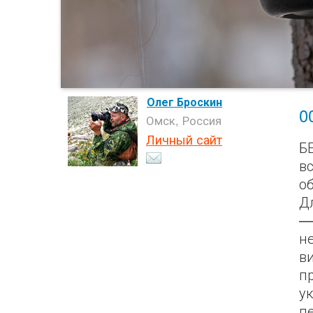
Олег Броскин
0
Омск, Россия
Личный сайт
Б
в
о
Д
—
не
в
п
у
п