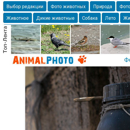
Выбор редакции
Фото животных
Природа
Фото
Животное
Дикие животные
Собака
Лето
Жи
Млекопитающие
Красота
Фото
Озеро
Глаза
любимцы
Волгоград
Лебедь
Город
Бабочка
Спаниель
Ф