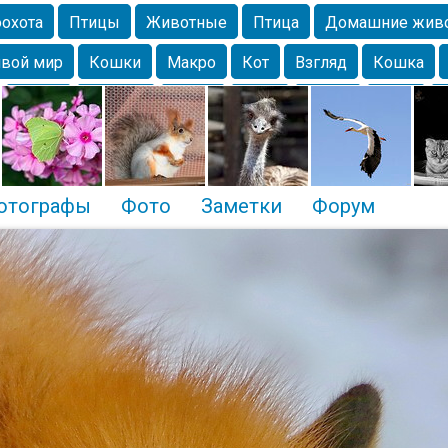
охота
Птицы
Животные
Птица
Домашние жив
вой мир
Кошки
Макро
Кот
Взгляд
Кошка
Крым
Москва
Весна
Парк
Белка
Зима
Чайка
Лес
Утки
Николаев
Насекомое
Коты
отографы
Фото
Заметки
Форум