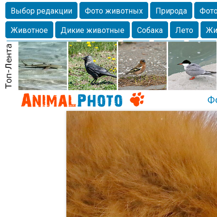
Выбор редакции
Фото животных
Природа
Фото
Животное
Дикие животные
Собака
Лето
Жи
Млекопитающие
Красота
Фото
Озеро
Глаза
любимцы
Волгоград
Лебедь
Город
Бабочка
Спаниель
Ф