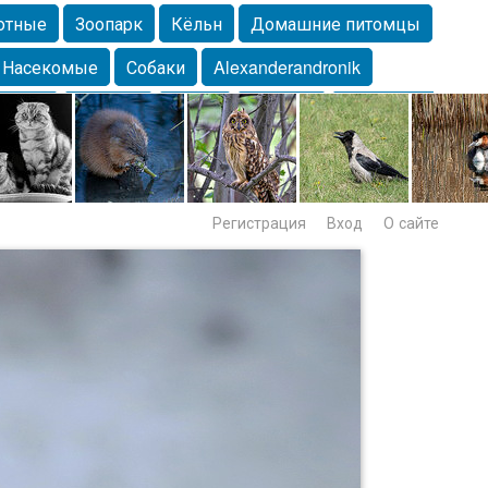
отные
Зоопарк
Кёльн
Домашние питомцы
Насекомые
Собаки
Alexanderandronik
Морда
Собачка
Осень
Портрет
Домашние
Lebert
Дикие птицы
Утка
Самара
Лебеди
Регистрация
Вход
О сайте