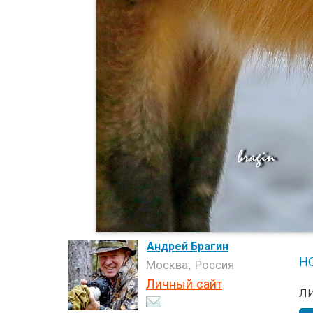
Андрей Брагин
н
Москва, Россия
Личный сайт
л