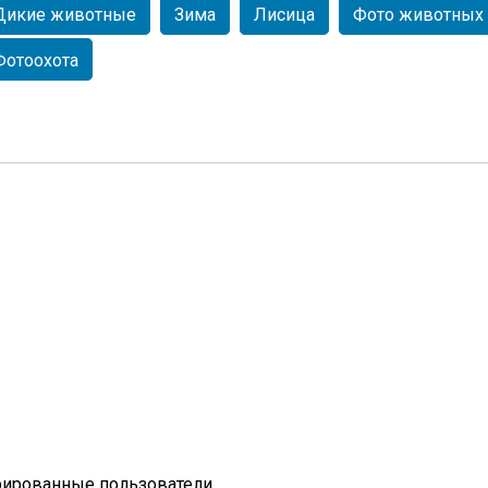
Дикие животные
Зима
Лисица
Фото животных
Фотоохота
рированные пользователи.