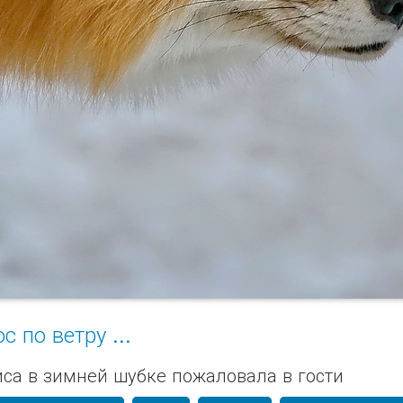
ос по ветру ...
иса в зимней шубке пожаловала в гости