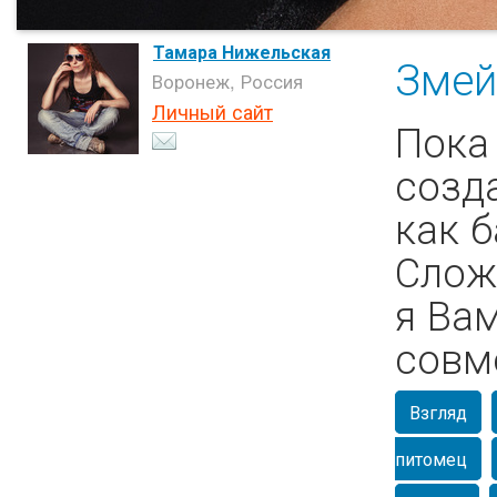
Тамара Нижельская
Змей
Воронеж, Россия
Личный сайт
Пока
созд
как б
Слож
я Ва
совм
Взгляд
питомец