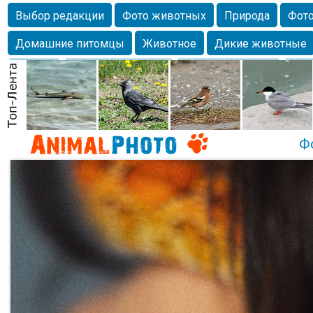
Выбор редакции
Фото животных
Природа
Фото
Домашние питомцы
Животное
Дикие животные
Собаки
Alexanderandronik
Млекопитающие
Кра
Морда
Собачка
Осень
Портрет
Домашние л
Насекомое
Коты
Lebert
Дикие птицы
Утка
Ф