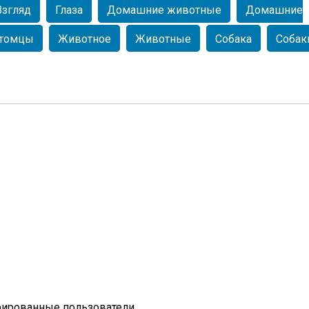
Взгляд
Глаза
Домашние животные
Домашние
томцы
Животное
Животные
Собака
Собак
рированные пользователи.