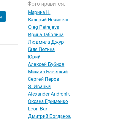
Фото нравится:
Марина Н.
и
Валерий Нечистяк
Oleg Patrejevs
Ирина Таболина
Людмила Джур
Галя Петина
Юрий
Алексей Бубнов
Михаил Баевский
Сергей Перов
S. Иваныч
Alexander Andronik
Оксана Ефименко
Leon Bar
Дмитрий Богданов