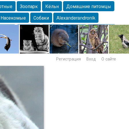
отные
Зоопарк
Кёльн
Домашние питомцы
Насекомые
Собаки
Alexanderandronik
Морда
Собачка
Осень
Портрет
Домашние
Lebert
Дикие птицы
Утка
Самара
Лебеди
Регистрация
Вход
О сайте