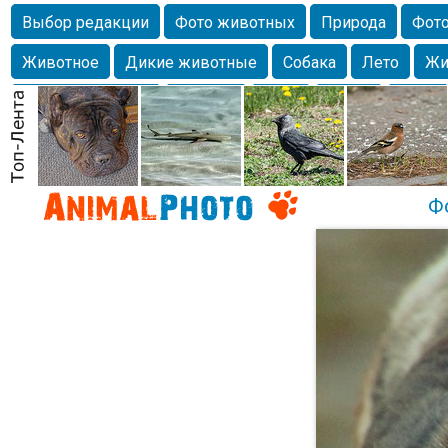
Выбор редакции
Фото животных
Природа
Фото
Животное
Дикие животные
Собака
Лето
Жи
Млекопитающие
Красота
Фото
Озеро
Глаза
любимцы
Волгоград
Лебедь
Город
Бабочка
Спаниель
Ф