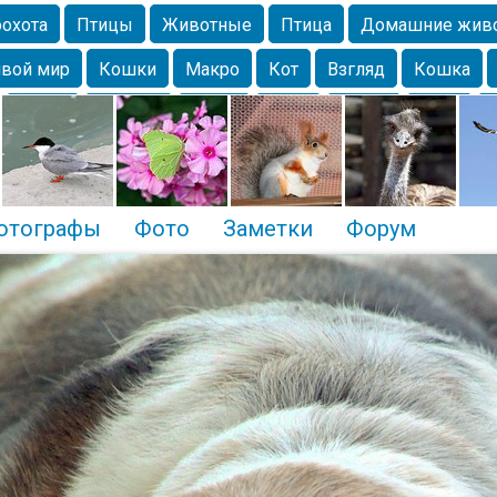
охота
Птицы
Животные
Птица
Домашние жив
вой мир
Кошки
Макро
Кот
Взгляд
Кошка
Крым
Москва
Весна
Парк
Белка
Зима
Чайка
Лес
Утки
Николаев
Насекомое
Коты
отографы
Фото
Заметки
Форум