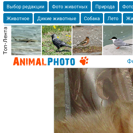
Выбор редакции
Фото животных
Природа
Фото
Животное
Дикие животные
Собака
Лето
Жи
Млекопитающие
Красота
Фото
Озеро
Глаза
любимцы
Волгоград
Лебедь
Город
Бабочка
Спаниель
Ф