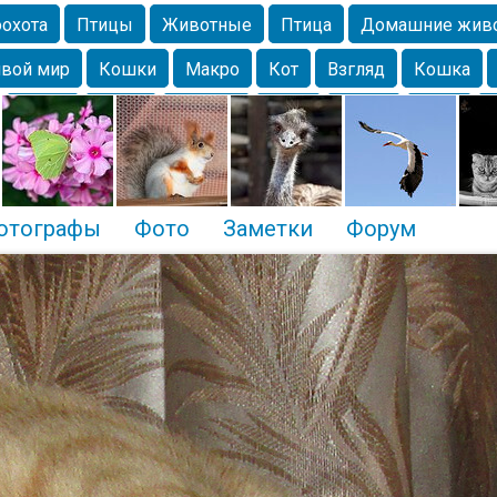
охота
Птицы
Животные
Птица
Домашние жив
вой мир
Кошки
Макро
Кот
Взгляд
Кошка
Крым
Весна
Москва
Парк
Белка
Зима
Чайка
Лес
Утки
Николаев
Насекомое
Коты
отографы
Фото
Заметки
Форум