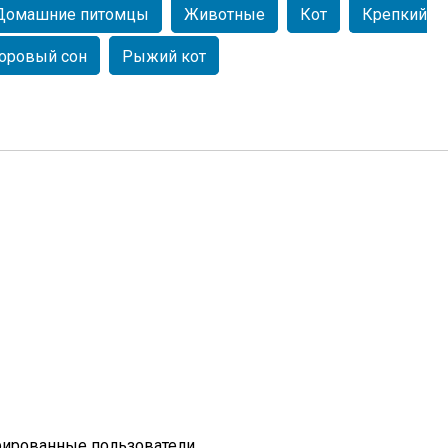
Домашние питомцы
Животные
Кот
Крепкий
оровый сон
Рыжий кот
рированные пользователи.