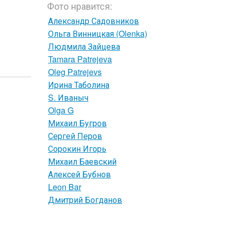
Фото нравится:
Александр Садовников
Ольга Винницкая (Olenka)
Людмила Зайцева
Tamara Patrejeva
Oleg Patrejevs
Ирина Таболина
S. Иваныч
Olga G
Михаил Бугров
Сергей Перов
Сорокин Игорь
Михаил Баевский
Алексей Бубнов
Leon Bar
Дмитрий Богданов