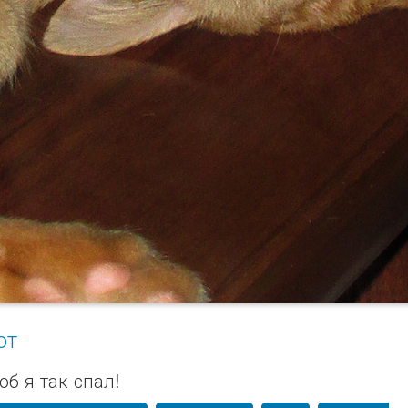
от
об я так спал!