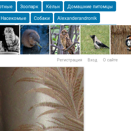
отные
Зоопарк
Кёльн
Домашние питомцы
Насекомые
Собаки
Alexanderandronik
Морда
Собачка
Осень
Портрет
Домашние
Lebert
Дикие птицы
Утка
Самара
Лебеди
Регистрация
Вход
О сайте