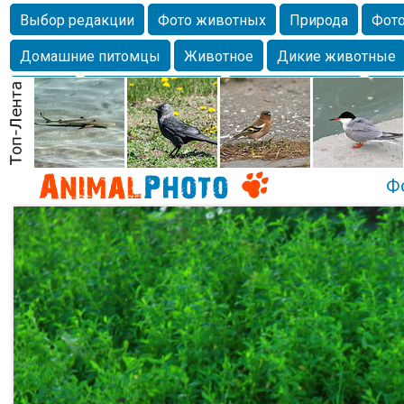
Выбор редакции
Фото животных
Природа
Фото
Домашние питомцы
Животное
Дикие животные
Собаки
Alexanderandronik
Млекопитающие
Кра
Морда
Собачка
Осень
Портрет
Домашние л
Насекомое
Коты
Lebert
Дикие птицы
Утка
Ф