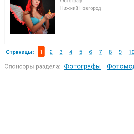
Фотограф
Нижний Новгород
1
2
3
4
5
6
7
8
9
1
Страницы:
Фотографы
Фотомо
Спонсоры раздела: