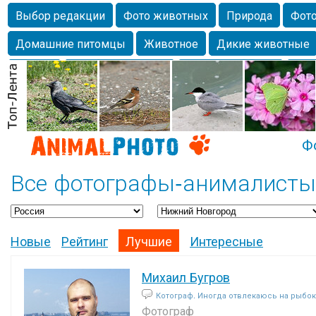
Выбор редакции
Фото животных
Природа
Фото
Домашние питомцы
Животное
Дикие животные
Собаки
Alexanderandronik
Млекопитающие
Кра
Морда
Собачка
Осень
Портрет
Домашние л
Насекомое
Коты
Lebert
Дикие птицы
Утка
Ф
Все фотографы-анималисты
Новые
Рейтинг
Лучшие
Интересные
Михаил Бугров
Котограф. Иногда отвлекаюсь на рыбок и
Фотограф