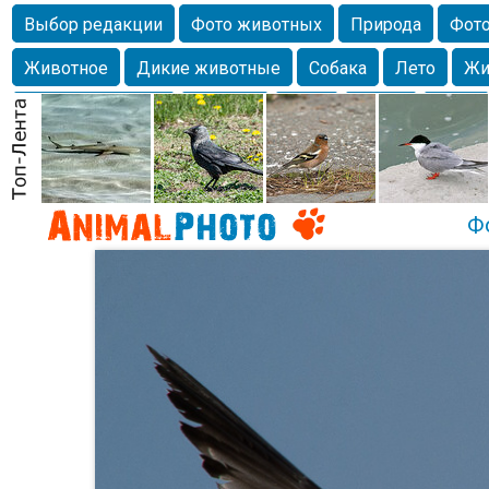
Выбор редакции
Фото животных
Природа
Фото
Животное
Дикие животные
Собака
Лето
Жи
Млекопитающие
Красота
Фото
Озеро
Глаза
любимцы
Волгоград
Лебедь
Город
Бабочка
Спаниель
Ф