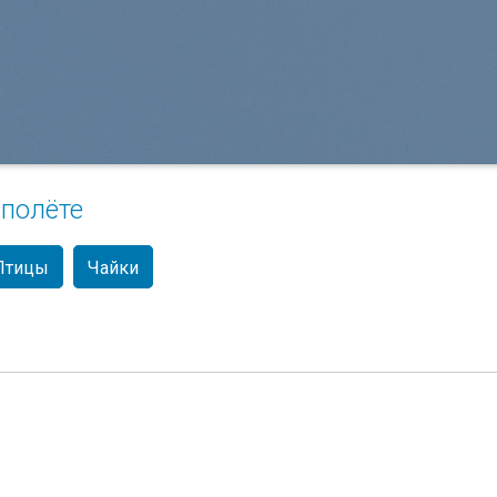
 полёте
Птицы
Чайки