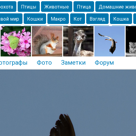
охота
Птицы
Животные
Птица
Домашние жив
вой мир
Кошки
Макро
Кот
Взгляд
Кошка
Крым
Москва
Весна
Парк
Белка
Зима
Чайка
Лес
Утки
Николаев
Насекомое
Коты
отографы
Фото
Заметки
Форум