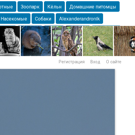
отные
Зоопарк
Кёльн
Домашние питомцы
Насекомые
Собаки
Alexanderandronik
Морда
Собачка
Осень
Портрет
Домашние
Lebert
Дикие птицы
Утка
Самара
Лебеди
Регистрация
Вход
О сайте