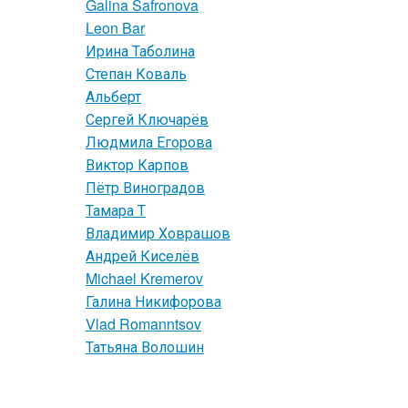
Galina Safronova
Leon Bar
Ирина Таболина
Степан Коваль
Альберт
Сергей Ключарёв
Людмила Егорова
Виктор Карпов
Пётр Виноградов
Тамара Т
Владимир Ховрашов
Андрей Киселёв
Michael Kremerov
Галина Никифорова
Vlad Romanntsov
Татьяна Волошин