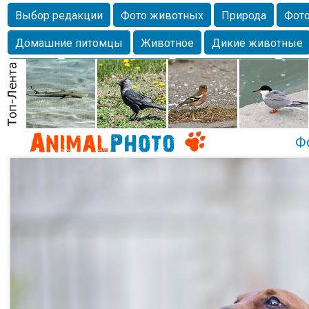
Выбор редакции
Фото животных
Природа
Фото
Домашние питомцы
Животное
Дикие животные
Собаки
Alexanderandronik
Млекопитающие
Кра
Морда
Собачка
Осень
Портрет
Домашние л
Насекомое
Коты
Lebert
Дикие птицы
Утка
Ф