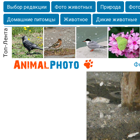
Выбор редакции
Фото животных
Природа
Фото
Домашние питомцы
Животное
Дикие животные
Собаки
Alexanderandronik
Млекопитающие
Кра
Морда
Собачка
Осень
Портрет
Домашние л
Насекомое
Коты
Lebert
Дикие птицы
Утка
Ф