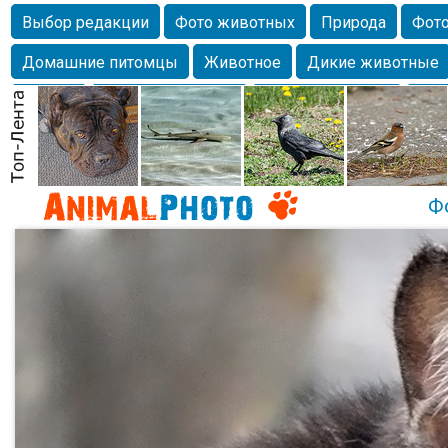
Выбор редакции
Фото животных
Природа
Фото
Домашние питомцы
Животное
Дикие животные
Собаки
Alexanderandronik
Млекопитающие
Кра
Морда
Собачка
Осень
Портрет
Домашние л
Насекомое
Коты
Lebert
Дикие птицы
Утка
Ф