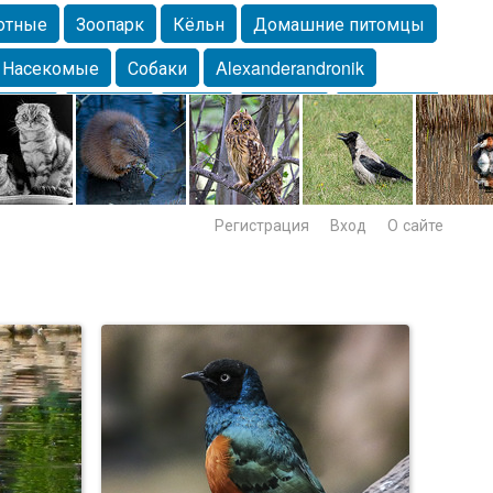
отные
Зоопарк
Кёльн
Домашние питомцы
Насекомые
Собаки
Alexanderandronik
Морда
Собачка
Осень
Портрет
Домашние
Lebert
Дикие птицы
Утка
Самара
Лебеди
Регистрация
Вход
О сайте