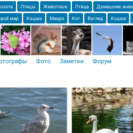
охота
Птицы
Животные
Птица
Домашние жив
вой мир
Кошки
Макро
Кот
Взгляд
Кошка
Крым
Москва
Весна
Парк
Белка
Зима
Чайка
Лес
Утки
Николаев
Насекомое
Коты
отографы
Фото
Заметки
Форум