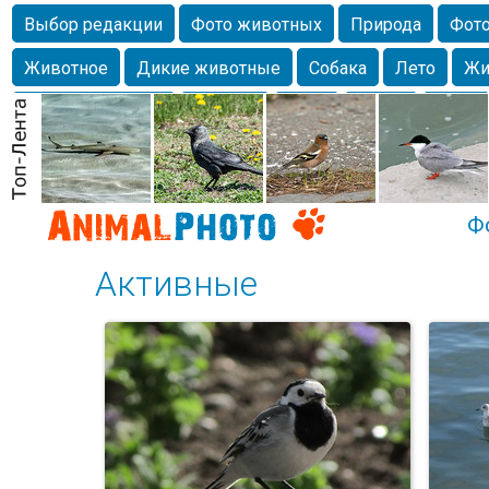
Выбор редакции
Фото животных
Природа
Фото
Животное
Дикие животные
Собака
Лето
Жи
Млекопитающие
Красота
Фото
Озеро
Глаза
любимцы
Волгоград
Лебедь
Город
Бабочка
Спаниель
Ф
Активные