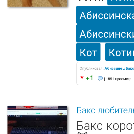
Абиссинск
Абиссинск
Кот
Коти
Опубликовал:
Абиссинец Бакс
+1
| 1891 просмотр
Бакс любител
Бакс коро