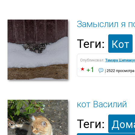
Замыслил я п
Теги:
Кот
Опубликовал:
Тамара Цилиаку
+1
| 2522 просмотра
кот Василий
Теги:
Дом