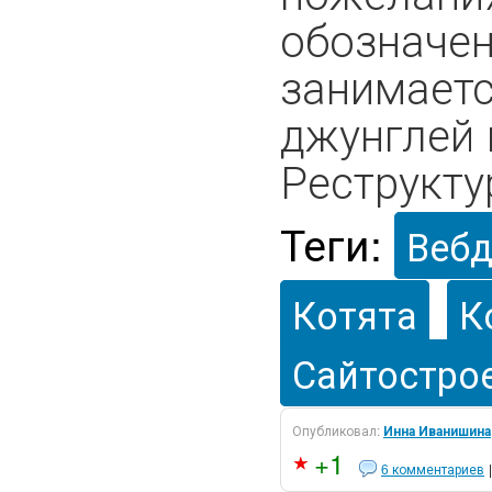
обозначен
занимаетс
джунглей 
Реструкту
Теги:
Вебд
Котята
К
Сайтостро
Опубликовал:
Инна Иванишина
+1
6 комментариев