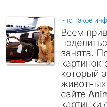
Что такое ин
Всем прив
поделитьс
занята. П
картинок 
который 
животных.
сайте Ani
картинки 