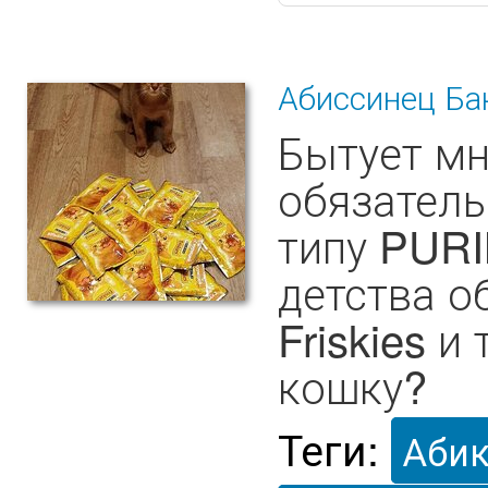
Абиссинец Ба
Бытует мн
обязатель
типу PURI
детства о
Friskies и
кошку?
Теги:
Аби