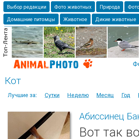
Выбор редакции
Фото животных
Природа
Фото
Домашние питомцы
Животное
Дикие животные
Собаки
Alexanderandronik
Млекопитающие
Кра
Морда
Собачка
Осень
Портрет
Домашние л
Насекомое
Коты
Lebert
Дикие птицы
Утка
Ф
Кот
Лучшие за:
Сутки
Неделю
Месяц
Год
Абиссинец Ба
Вот так в