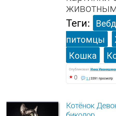
животными
Теги:
Вебд
питомцы
Кошка
К
Опубликовал:
Инна Иванишина
0
1
| 3391 просмотр
Котёнок Дево
биколор