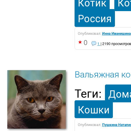
Котик
Ко
Россия
Опубликовал:
Инна Иванишина
0
1
| 2190 просмотро
Вальяжная к
Теги:
Дом
Кошки
Опубликовал:
Пушкина Натали