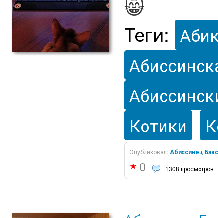
😸
Теги:
Аби
Абиссинск
Абиссинск
Котики
К
Опубликовал:
Абиссинец Бакс
0
| 1308 просмотров