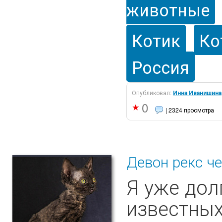
животные
Котик
Ко
Россия
Опубликовал:
Инна Иванишина
0
| 2324 просмотра
Девон рекс ч
Я уже дол
известных