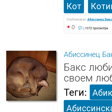
Кот
Коти
Опубликовал:
Абиссинец Бакс
0
| 1072 просмотра
Абиссинец Бак
Бакс люби
своем лю
Теги:
Аби
Абиссинск