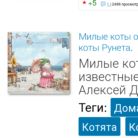
+5
1
| 2496 просмот
Милые коты о
коты Рунета.
Милые кот
известные
Алексей Д
Теги:
Дом
Котята
К