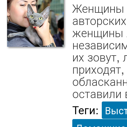
Женщины 
авторских
женщины 
независим
их зовут,
приходят,
обласканн
оставили 
Теги:
Выс