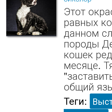
Этот окра
равных ко
данном сл
породы Де
кошек ред
месяце. Т
"заставит
общий язы
Теги:
Выс