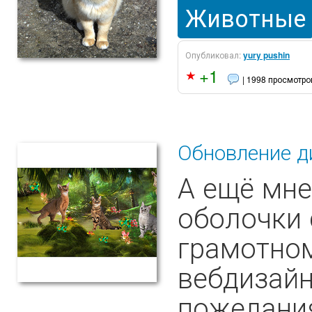
Животные
Опубликовал:
yury pushin
+1
| 1998 просмотро
Обновление д
А ещё мне
оболочки 
грамотном
вебдизайн
пожелания