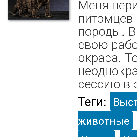
Меня пери
питомцев 
породы. В
свою рабо
окраса. Т
неоднокр
сессию в 
Теги:
Выс
животные