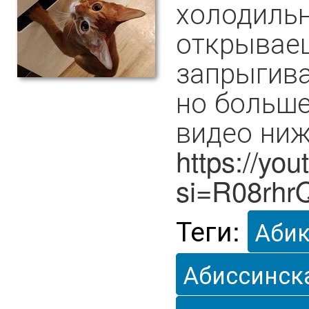
холодильн
открываеш
запрыгива
но больше
видео ниж
https://y
si=R08rhr
Теги:
Аби
Абиссинск