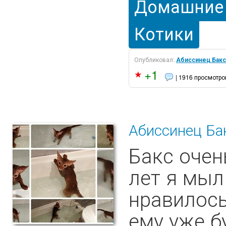
Домашние
Котики
Опубликовал:
Абиссинец Бакс
+1
| 1916 просмотро
Абиссинец Ба
Бакс очен
лет я мыл
нравилось
ему уже б