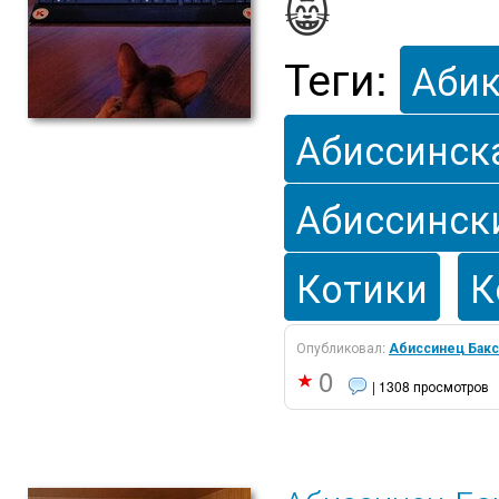
😸
Теги:
Аби
Абиссинск
Абиссинск
Котики
К
Опубликовал:
Абиссинец Бакс
0
| 1308 просмотров