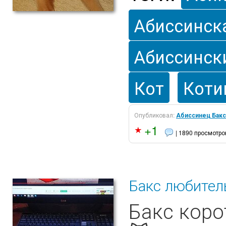
Абиссинск
Абиссинск
Кот
Коти
Опубликовал:
Абиссинец Бакс
+1
| 1890 просмотро
Бакс любител
Бакс коро