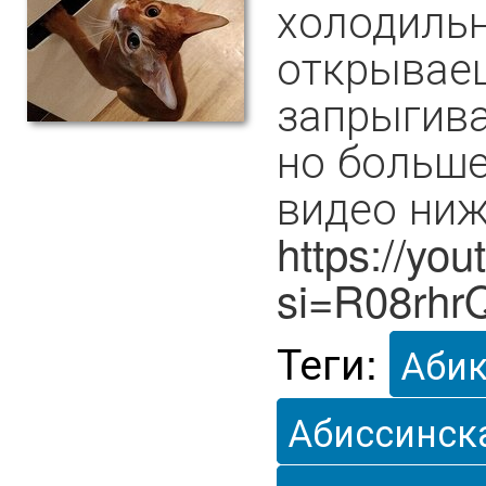
холодильн
открываеш
запрыгива
но больше
видео ниж
https://y
si=R08rhr
Теги:
Аби
Абиссинск