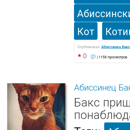
Абиссинск
Кот
Коти
Опубликовал:
Абиссинец Бакс
0
| 1156 просмотров
Абиссинец Ба
Бакс приш
понаблюда