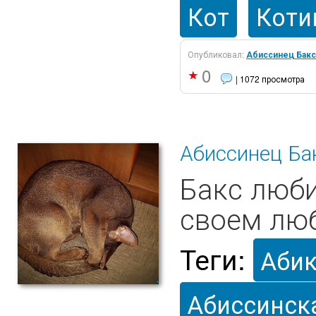
Кот
Коти
Опубликовал:
Абиссинец Бакс
0
| 1072 просмотра
Абиссинец Бак
Бакс люби
своем лю
Теги:
Аби
Абиссинск