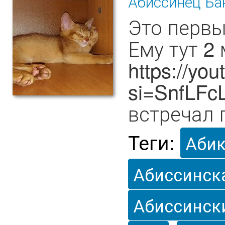
Абиссинец Ба
Это первы
Ему тут 2
https://y
si=SnfLFc
встречал 
Теги:
Аби
Абиссинск
Абиссинск