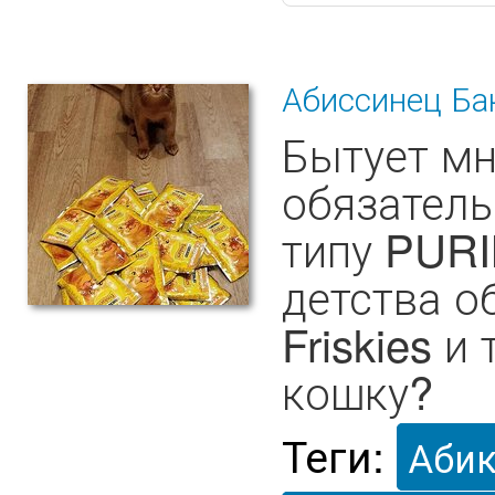
Абиссинец Ба
Бытует мн
обязатель
типу PURI
детства о
Friskies и
кошку?
Теги:
Аби