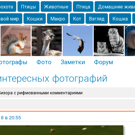
охота
Птицы
Животные
Птица
Домашние жив
вой мир
Кошки
Макро
Кот
Взгляд
Кошка
Крым
Весна
Москва
Парк
Белка
Зима
Чайка
Лес
Утки
Николаев
Насекомое
Коты
отографы
Фото
Заметки
Форум
интересных фотографий
оВизора с рифмованными комментариями
18 в 20:55