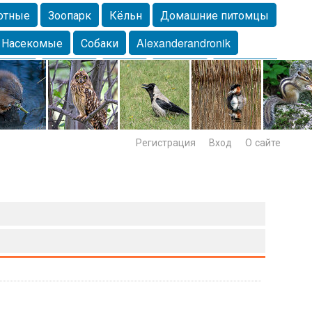
отные
Зоопарк
Кёльн
Домашние питомцы
Насекомые
Собаки
Alexanderandronik
Морда
Собачка
Осень
Портрет
Домашние
Lebert
Дикие птицы
Утка
Самара
Лебеди
Регистрация
Вход
О сайте