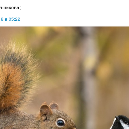
унникова )
18 в 05:22