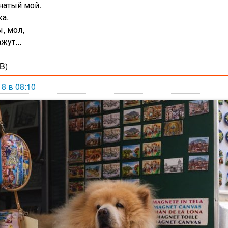
натый мой.
жа.
, мол,
жут...
B)
18 в 08:10