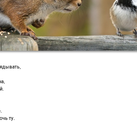
лядывать,
на,
й.
.
чь ту.