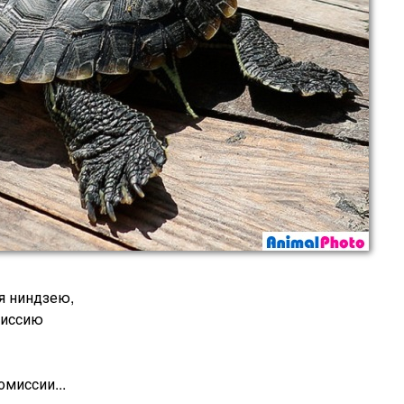
 я ниндзею,
миссию
омиссии...