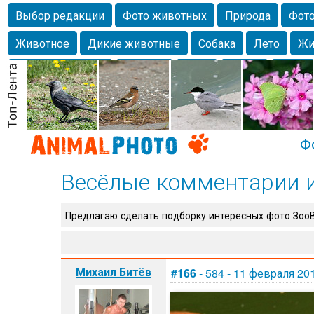
Выбор редакции
Фото животных
Природа
Фото
Животное
Дикие животные
Собака
Лето
Жи
Млекопитающие
Красота
Фото
Озеро
Глаза
любимцы
Волгоград
Лебедь
Город
Бабочка
Спаниель
Ф
Весёлые комментарии 
Предлагаю сделать подборку интересных фото Зо
Михаил Битёв
#166
- 584 - 11 февраля 20