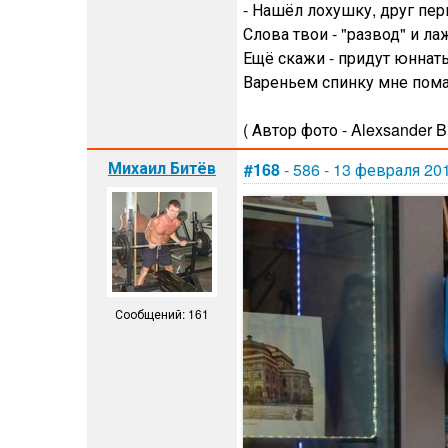
- Нашёл лохушку, друг пер
Слова твои - "развод" и ла
Ещё скажи - придут юннаты
Вареньем спинку мне пома
( Автор фото - Alexsander B
Михаил Битёв
#168
- 586 - 13 февраля 20
Сообщений: 161