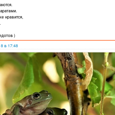
баются.
паратами.
е нравится,
.
едотов )
18 в 17:48