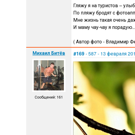
Гляжу я на туристов – улы
По пляжу бродят с фотоап
Мне жизнь такая очень даж
И маму чау-чау я порадую..
( Автор фото - Владимир Ф
Михаил Битёв
#169
- 587 - 13 февраля 20
Сообщений: 161