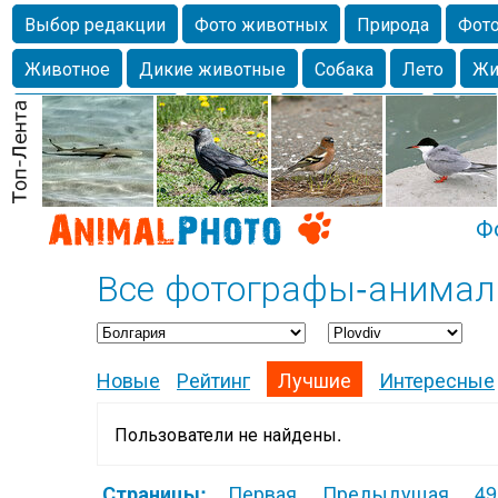
Выбор редакции
Фото животных
Природа
Фото
Животное
Дикие животные
Собака
Лето
Жи
Млекопитающие
Красота
Фото
Озеро
Глаза
любимцы
Волгоград
Лебедь
Город
Бабочка
Спаниель
Ф
Все фотографы-анимали
Новые
Рейтинг
Лучшие
Интересные
Пользователи не найдены.
Первая
Предыдущая
49
Страницы: