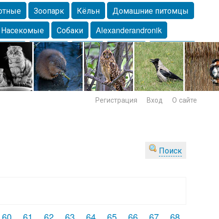
отные
Зоопарк
Кёльн
Домашние питомцы
Насекомые
Собаки
Alexanderandronik
Морда
Собачка
Осень
Портрет
Домашние
Lebert
Дикие птицы
Утка
Самара
Лебеди
Регистрация
Вход
О сайте
Поиск
60
61
62
63
64
65
66
67
68