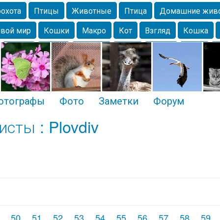
охота
Птицы
Животные
Птица
Домашние жив
вой мир
Кошки
Макро
Кот
Взгляд
Кошка
Крым
Весна
Москва
Парк
Белка
Зима
Чайка
Лес
Утки
Николаев
Насекомое
Коты
отографы
Фото
Заметки
Форум
сты : Plovdiv
50
51
52
53
54
55
56
57
58
59