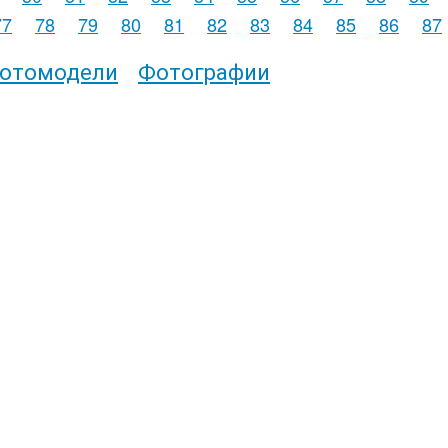
77
78
79
80
81
82
83
84
85
86
87
отомодели
Фотографии