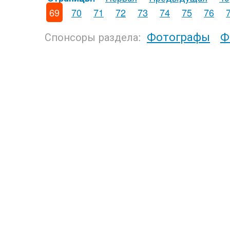
69
70
71
72
73
74
75
76
Фотографы
Ф
Спонсоры раздела: