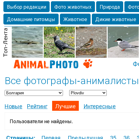
Выбор редакции
Фото животных
Природа
Фото
Домашние питомцы
Животное
Дикие животные
Собаки
Alexanderandronik
Млекопитающие
Кра
Морда
Собачка
Осень
Портрет
Домашние л
Насекомое
Коты
Lebert
Дикие птицы
Утка
Ф
Все фотографы-анималисты :
Новые
Рейтинг
Лучшие
Интересные
Пользователи не найдены.
Первая
Предыдущая
35
36
Страницы: