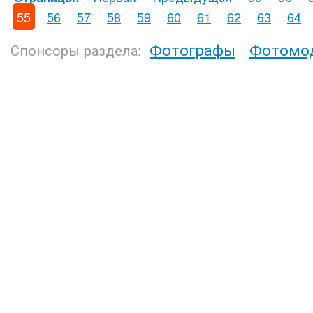
55
56
57
58
59
60
61
62
63
64
Фотографы
Фотомо
Спонсоры раздела: