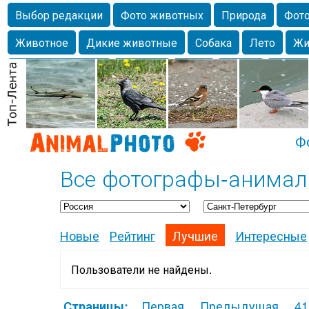
Выбор редакции
Фото животных
Природа
Фото
Животное
Дикие животные
Собака
Лето
Жи
Млекопитающие
Красота
Фото
Озеро
Глаза
любимцы
Волгоград
Лебедь
Город
Бабочка
Спаниель
Ф
Все фотографы-анимали
Новые
Рейтинг
Лучшие
Интересные
Пользователи не найдены.
Первая
Предыдущая
41
Страницы: