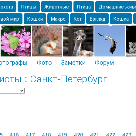
охота
Птицы
Животные
Птица
Домашние жив
вой мир
Кошки
Макро
Кот
Взгляд
Кошка
Крым
Москва
Весна
Парк
Белка
Зима
Чайка
Лес
Утки
Николаев
Насекомое
Коты
отографы
Фото
Заметки
Форум
сты : Санкт-Петербург
5
416
417
418
419
420
421
422
423