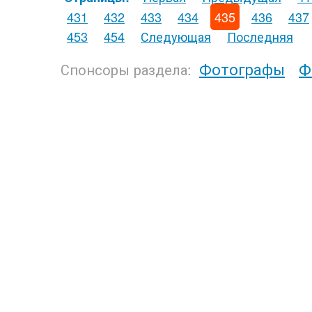
431
432
433
434
435
436
437
453
454
Следующая
Последняя
Фотографы
Ф
Спонсоры раздела: