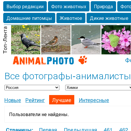
Выбор редакции
Фото животных
Природа
Фото
Домашние питомцы
Животное
Дикие животные
Собаки
Alexanderandronik
Млекопитающие
Кра
Морда
Собачка
Осень
Портрет
Домашние л
Насекомое
Коты
Lebert
Дикие птицы
Утка
Ф
Все фотографы-анималисты
Новые
Рейтинг
Лучшие
Интересные
Пользователи не найдены.
Первая
Предыдущая
461
462
Страницы: