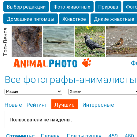
Выбор редакции
Фото животных
Природа
Фото
Домашние питомцы
Животное
Дикие животные
Собаки
Alexanderandronik
Млекопитающие
Кра
Морда
Собачка
Осень
Портрет
Домашние л
Насекомое
Коты
Lebert
Дикие птицы
Утка
Ф
Все фотографы-анималисты
Новые
Рейтинг
Лучшие
Интересные
Пользователи не найдены.
Первая
Предыдущая
459
460
Страницы: