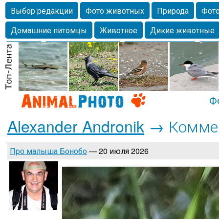
Выбор редакции
Фото животных
Природа
Фото
Домашние питомцы
Животное
Дикие животные
Собаки
Alexanderandronik
Млекопитающие
Кра
Морда
Собачка
Осень
Портрет
Домашние л
Насекомое
Коты
Lebert
Дикие птицы
Утка
Ф
Alexander Andronik
→ Комме
Про малыша Бонобо
— 20 июля 2026