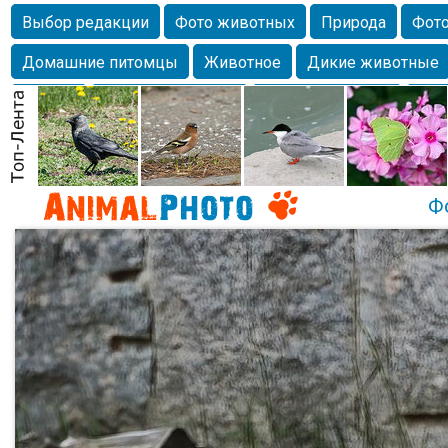
Выбор редакции
Фото животных
Природа
Фото
Домашние питомцы
Животное
Дикие животные
Собаки
Alexanderandronik
Млекопитающие
Кра
Морда
Собачка
Осень
Портрет
Домашние л
Насекомое
Коты
Lebert
Дикие птицы
Утка
Ф