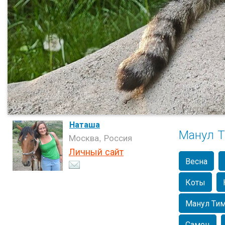
Наташа
Манул 
Москва, Россия
Личный сайт
Весна
Коты
Манул Ти
Самец